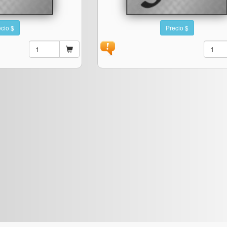
cio $
Precio $