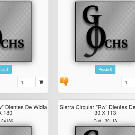
cio $
Precio $
rw" Dientes De Widia
Sierra Circular "rw" Dientes D
X 180
30 X 113
: 24180
Cod.: 30113