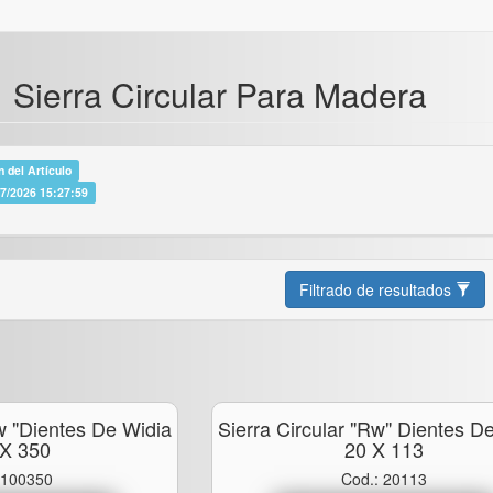
> Sierra Circular Para Madera
 del Artículo
07/2026 15:27:59
Filtrado de resultados
rw "dientes De Widia
Sierra Circular "rw" Dientes D
 X 350
20 X 113
 100350
Cod.: 20113