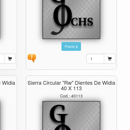
Precio $
e Widia
Sierra Circular "rw" Dientes De Widia
40 X 113
Cod.: 40113