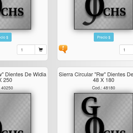
cio $
Precio $
rw" Dientes De Widia
Sierra Circular "rw" Dientes D
X 250
48 X 180
: 40250
Cod.: 48180