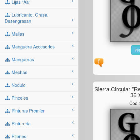
Lijas "aa"
Lubricante, Grasa,
Desengrasan
Mallas
Manguera Accesorios
Pre
Mangueras
Mechas
Nodulo
Sierra Circular "
36 
Pinceles
Cod.
Pinturas Premier
Pintureria
Pitones