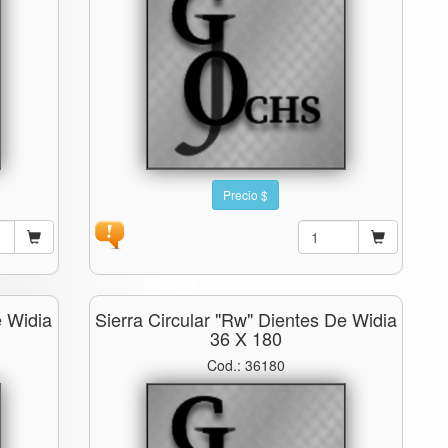
Precio $
e Widia
Sierra Circular "rw" Dientes De Widia
36 X 180
Cod.: 36180