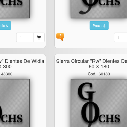
cio $
Precio $
rw" Dientes De Widia
Sierra Circular "rw" Dientes D
X 300
60 X 180
: 48300
Cod.: 60180