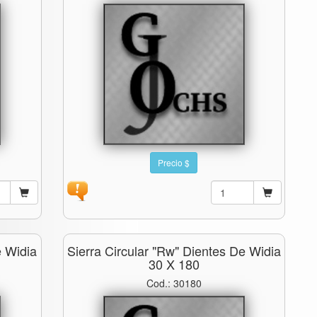
Precio $
e Widia
Sierra Circular "rw" Dientes De Widia
30 X 180
Cod.: 30180