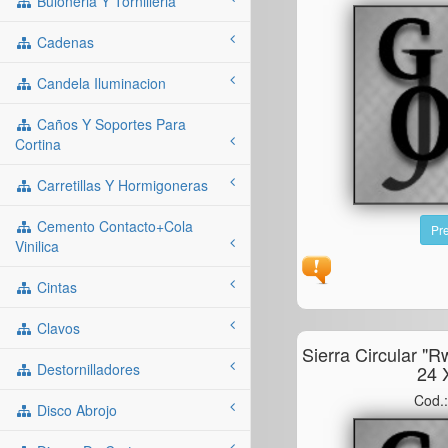
Buloneria Y Tornilleria
Cadenas
Candela Iluminacion
Caños Y Soportes Para
Cortina
Carretillas Y Hormigoneras
Cemento Contacto+cola
Pre
Vinilica
Cintas
Clavos
Sierra Circular "
Destornilladores
24 
Cod.
Disco Abrojo