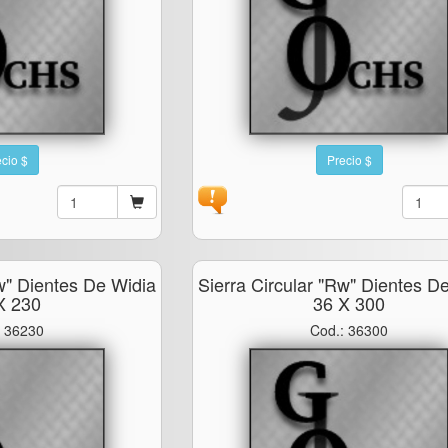
cio $
Precio $
rw" Dientes De Widia
Sierra Circular "rw" Dientes D
X 230
36 X 300
: 36230
Cod.: 36300