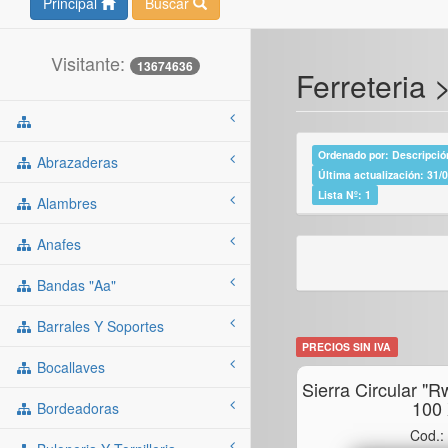
Principal
Buscar
Visitante:
13674636
Ferreteria 
Ordenado por: Descripción
Abrazaderas
Última actualización: 31/
Lista Nº: 1
Alambres
Anafes
Bandas "aa"
Barrales Y Soportes
PRECIOS SIN IVA
Bocallaves
Sierra Circular "
100
Bordeadoras
Cod.: