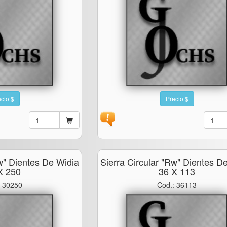
cio $
Precio $
rw" Dientes De Widia
Sierra Circular "rw" Dientes D
X 250
36 X 113
: 30250
Cod.: 36113