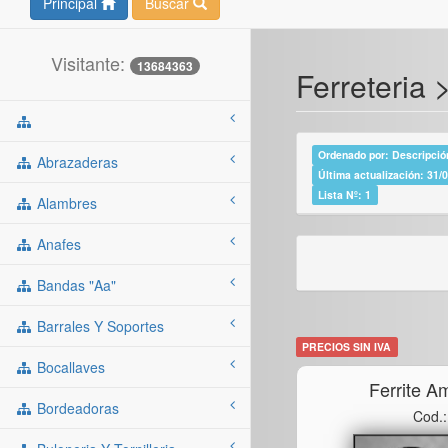
Principal
Buscar
Visitante:
13684363
Ferreteria >
Ordenado por: Descripción
Abrazaderas
Última actualización: 31/
Lista Nº: 1
Alambres
Anafes
Bandas "aa"
Barrales Y Soportes
PRECIOS SIN IVA
Bocallaves
Ferrite Am
Bordeadoras
Cod.