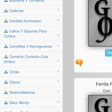
Buloneria Y Tornilleria
Cadenas
Candela Iluminacion
Caños Y Soportes Para
Cortina
Carretillas Y Hormigoneras
Pre
Cemento Contacto+cola
Vinilica
Cintas
Clavos
Ferrite 
Cod.
Destornilladores
Disco Abrojo