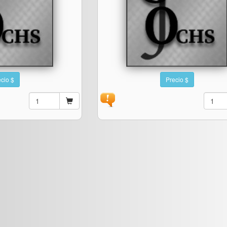
cio $
Precio $