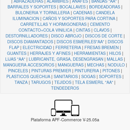
|
ABRAZADERAS
|
ALAMBRES
|
ANAFES
|
BANDAS "AA"
|
BARRALES Y SOPORTES
|
BOCALLAVES
|
BORDEADORAS
|
BULONERIA Y TORNILLERIA
|
CADENAS
|
CANDELA
ILUMINACION
|
CAÑOS Y SOPORTES PARA CORTINA
|
CARRETILLAS Y HORMIGONERAS
|
CEMENTO
CONTACTO+COLA VINILICA
|
CINTAS
|
CLAVOS
|
DESTORNILLADORES
|
DISCO ABROJO
|
DISCOS DE CORTE
|
DISCOS DIAMANTADOS
|
DISCOS ESMERILES"AA"
|
DISCOS
FLAP
|
ELECTRICIDAD
|
FERRETERIA
|
FRESAS BREMEN
|
GUANTES
|
HERRAJES Y AFINES
|
HERRAMIENTAS
|
HILOS
|
LIJAS "AA"
|
LUBRICANTE, GRASA, DESENGRASAN
|
MALLAS
|
MANGUERA ACCESORIOS
|
MANGUERAS
|
MECHAS
|
NODULO
|
PINCELES
|
PINTURAS PREMIER
|
PINTURERIA
|
PITONES
|
PLASTICOS QUECHUA
|
SANITARIOS
|
SOGAS
|
SOPORTES
|
TANZA
|
TARUGOS
|
TEJIDOS
|
TELA ESMERIL "AA"
|
TENDEDEROS
Plataforma APF-Commerce V-25.05a