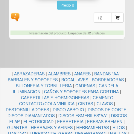
Precio $
Presentación del producto: Empaque de 12 unidades
|
ABRAZADERAS
|
ALAMBRES
|
ANAFES
|
BANDAS "AA"
|
BARRALES Y SOPORTES
|
BOCALLAVES
|
BORDEADORAS
|
BULONERIA Y TORNILLERIA
|
CADENAS
|
CANDELA
ILUMINACION
|
CAÑOS Y SOPORTES PARA CORTINA
|
CARRETILLAS Y HORMIGONERAS
|
CEMENTO
CONTACTO+COLA VINILICA
|
CINTAS
|
CLAVOS
|
DESTORNILLADORES
|
DISCO ABROJO
|
DISCOS DE CORTE
|
DISCOS DIAMANTADOS
|
DISCOS ESMERILES"AA"
|
DISCOS
FLAP
|
ELECTRICIDAD
|
FERRETERIA
|
FRESAS BREMEN
|
GUANTES
|
HERRAJES Y AFINES
|
HERRAMIENTAS
|
HILOS
|
LIJAS "AA"
|
LUBRICANTE, GRASA, DESENGRASAN
|
MALLAS
|