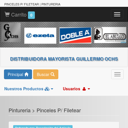
PINCELES P/ FILETEAR | PINTURERIA
Carrito
Toggl
0
naviga
DISTRIBUIDORA MAYORISTA GUILLERMO OCHS
Principal
Buscar
Toggl
navig
Nuestros Productos
Usuarios
Pintureria > Pinceles P/ Filetear
Ordenado por: Descripción del Artículo