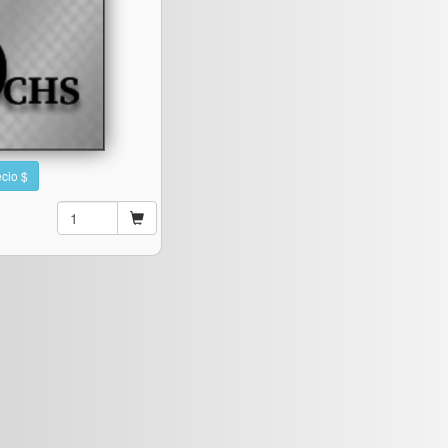
cio $