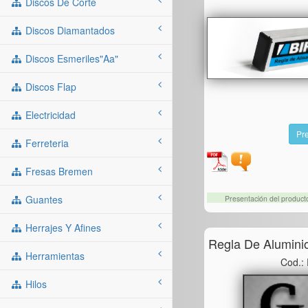
Discos De Corte
Discos Diamantados
Discos Esmeriles"aa"
Discos Flap
Electricidad
Pre
Ferreteria
Fresas Bremen
Guantes
Presentación del produc
Herrajes Y Afines
Regla De Alumini
Herramientas
Cod.:
Hilos