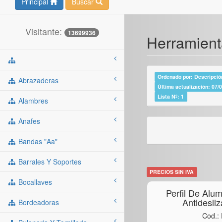
Principal
Buscar
Visitante:
13699936
Herramient
Ordenado por: Descripción
Abrazaderas
Última actualización: 07/
Lista Nº: 1
Alambres
Anafes
Bandas "aa"
Barrales Y Soportes
PRECIOS SIN IVA
Bocallaves
Perfil De Alu
Antidesli
Bordeadoras
Cod.: