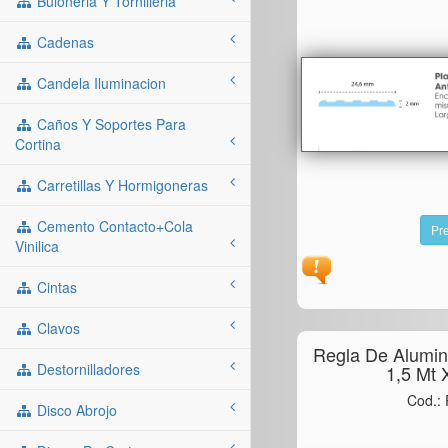
Buloneria Y Tornilleria
Cadenas
Candela Iluminacion
Caños Y Soportes Para
Cortina
Carretillas Y Hormigoneras
Cemento Contacto+cola
Pre
Vinilica
Cintas
Clavos
Regla De Alumini
Destornilladores
1,5 Mt
Cod.:
Disco Abrojo