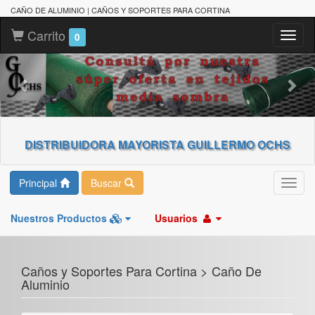
CAÑO DE ALUMINIO | CAÑOS Y SOPORTES PARA CORTINA
Carrito
Toggl
0
naviga
DISTRIBUIDORA MAYORISTA GUILLERMO OCHS
Principal
Buscar
Toggl
navig
Nuestros Productos
Usuarios
Caños y Soportes Para Cortina > Caño De
Aluminio