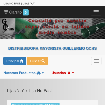
LIJA NO PAST | LIJAS "AA"
Carrito
Toggl
0
naviga
DISTRIBUIDORA MAYORISTA GUILLERMO OCHS
Principal
Buscar
Toggl
navig
Nuestros Productos
Usuarios
Lijas "aa" > Lija No Past
Ordenado por: Descripción del Artículo