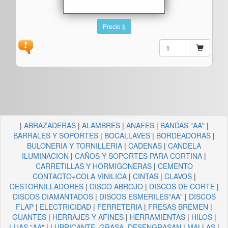
Precio $
|
ABRAZADERAS
|
ALAMBRES
|
ANAFES
|
BANDAS "AA"
|
BARRALES Y SOPORTES
|
BOCALLAVES
|
BORDEADORAS
|
BULONERIA Y TORNILLERIA
|
CADENAS
|
CANDELA
ILUMINACION
|
CAÑOS Y SOPORTES PARA CORTINA
|
CARRETILLAS Y HORMIGONERAS
|
CEMENTO
CONTACTO+COLA VINILICA
|
CINTAS
|
CLAVOS
|
DESTORNILLADORES
|
DISCO ABROJO
|
DISCOS DE CORTE
|
DISCOS DIAMANTADOS
|
DISCOS ESMERILES"AA"
|
DISCOS
FLAP
|
ELECTRICIDAD
|
FERRETERIA
|
FRESAS BREMEN
|
GUANTES
|
HERRAJES Y AFINES
|
HERRAMIENTAS
|
HILOS
|
LIJAS "AA"
|
LUBRICANTE, GRASA, DESENGRASAN
|
MALLAS
|