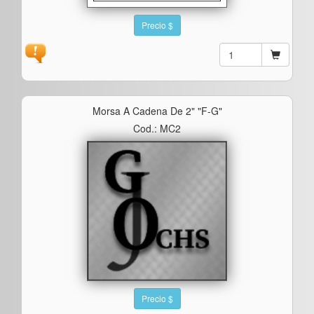
Precio $
Morsa A Cadena De 2" "f-G"
Cod.: MC2
Precio $