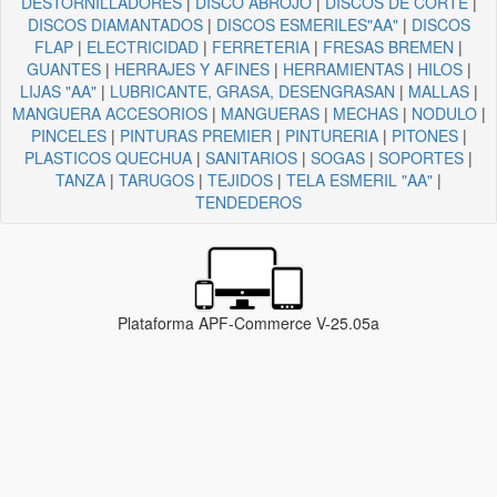
DESTORNILLADORES
|
DISCO ABROJO
|
DISCOS DE CORTE
|
DISCOS DIAMANTADOS
|
DISCOS ESMERILES"AA"
|
DISCOS
FLAP
|
ELECTRICIDAD
|
FERRETERIA
|
FRESAS BREMEN
|
GUANTES
|
HERRAJES Y AFINES
|
HERRAMIENTAS
|
HILOS
|
LIJAS "AA"
|
LUBRICANTE, GRASA, DESENGRASAN
|
MALLAS
|
MANGUERA ACCESORIOS
|
MANGUERAS
|
MECHAS
|
NODULO
|
PINCELES
|
PINTURAS PREMIER
|
PINTURERIA
|
PITONES
|
PLASTICOS QUECHUA
|
SANITARIOS
|
SOGAS
|
SOPORTES
|
TANZA
|
TARUGOS
|
TEJIDOS
|
TELA ESMERIL "AA"
|
TENDEDEROS
Plataforma APF-Commerce V-25.05a