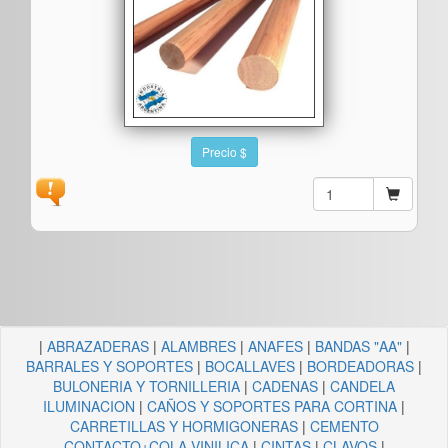
Precio $
|
ABRAZADERAS
|
ALAMBRES
|
ANAFES
|
BANDAS "AA"
|
BARRALES Y SOPORTES
|
BOCALLAVES
|
BORDEADORAS
|
BULONERIA Y TORNILLERIA
|
CADENAS
|
CANDELA
ILUMINACION
|
CAÑOS Y SOPORTES PARA CORTINA
|
CARRETILLAS Y HORMIGONERAS
|
CEMENTO
CONTACTO+COLA VINILICA
|
CINTAS
|
CLAVOS
|