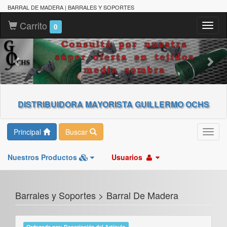
BARRAL DE MADERA | BARRALES Y SOPORTES
Carrito
Toggl
0
naviga
DISTRIBUIDORA MAYORISTA GUILLERMO OCHS
Principal
Buscar
Toggl
navig
Nuestros Productos
Usuarios
Barrales y Soportes > Barral De Madera
Ordenado por: Descripción del Artículo