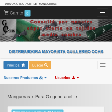
PARA OXIGENO-ACETILE | MANGUERAS
Carrito
Toggl
0
naviga
DISTRIBUIDORA MAYORISTA GUILLERMO OCHS
Principal
Buscar
Toggl
navig
Nuestros Productos
Usuarios
Mangueras > Para Oxigeno-acetile
Ordenado por: Descripción del Artículo