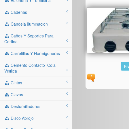
Buloneria Y Tornilleria
Cadenas
Candela Iluminacion
Caños Y Soportes Para
Cortina
Carretillas Y Hormigoneras
Cemento Contacto+cola
Pre
Vinilica
Cintas
Clavos
Destornilladores
Disco Abrojo