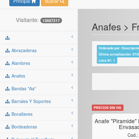
Principal
Buscar
Visitante:
13687217
Anafes > Fr
Ordenado por: Descripción
Abrazaderas
Última actualización: 07/
Lista Nº: 1
Alambres
Anafes
Bandas "aa"
Barrales Y Soportes
PRECIOS SIN IVA
Bocallaves
Anafe "piramide"
Envasad
Bordeadoras
Cod.