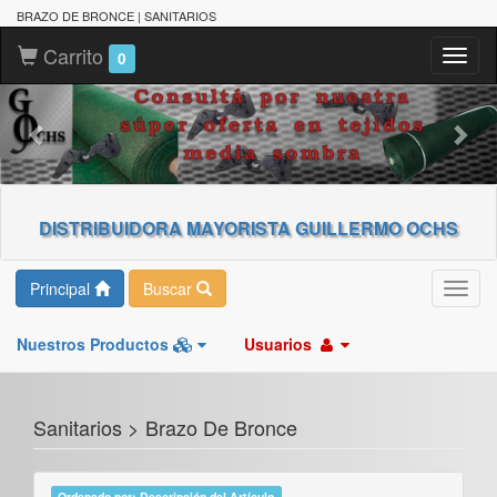
BRAZO DE BRONCE | SANITARIOS
Carrito
Toggl
0
naviga
DISTRIBUIDORA MAYORISTA GUILLERMO OCHS
Principal
Buscar
Toggl
navig
Nuestros Productos
Usuarios
Sanitarios > Brazo De Bronce
Ordenado por: Descripción del Artículo