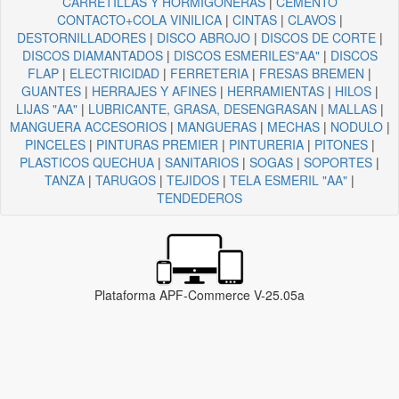
CARRETILLAS Y HORMIGONERAS
|
CEMENTO
CONTACTO+COLA VINILICA
|
CINTAS
|
CLAVOS
|
DESTORNILLADORES
|
DISCO ABROJO
|
DISCOS DE CORTE
|
DISCOS DIAMANTADOS
|
DISCOS ESMERILES"AA"
|
DISCOS
FLAP
|
ELECTRICIDAD
|
FERRETERIA
|
FRESAS BREMEN
|
GUANTES
|
HERRAJES Y AFINES
|
HERRAMIENTAS
|
HILOS
|
LIJAS "AA"
|
LUBRICANTE, GRASA, DESENGRASAN
|
MALLAS
|
MANGUERA ACCESORIOS
|
MANGUERAS
|
MECHAS
|
NODULO
|
PINCELES
|
PINTURAS PREMIER
|
PINTURERIA
|
PITONES
|
PLASTICOS QUECHUA
|
SANITARIOS
|
SOGAS
|
SOPORTES
|
TANZA
|
TARUGOS
|
TEJIDOS
|
TELA ESMERIL "AA"
|
TENDEDEROS
Plataforma APF-Commerce V-25.05a