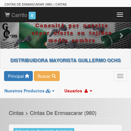
CINTAS DE ENMASCARAR (980) | CINTAS
Carrito
Toggl
0
naviga
DISTRIBUIDORA MAYORISTA GUILLERMO OCHS
Principal
Buscar
Toggl
navig
Nuestros Productos
Usuarios
Cintas > Cintas De Enmascarar (980)
Ordenado por: Descripción del Artículo