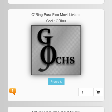
O"ring Para Pico Movil Liviano
Cod.: ORI03
Precio $
O"ring Para Pico Movil Nuevo