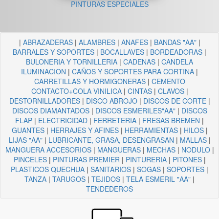
PINTURAS ESPECIALES
|
ABRAZADERAS
|
ALAMBRES
|
ANAFES
|
BANDAS "AA"
|
BARRALES Y SOPORTES
|
BOCALLAVES
|
BORDEADORAS
|
BULONERIA Y TORNILLERIA
|
CADENAS
|
CANDELA
ILUMINACION
|
CAÑOS Y SOPORTES PARA CORTINA
|
CARRETILLAS Y HORMIGONERAS
|
CEMENTO
CONTACTO+COLA VINILICA
|
CINTAS
|
CLAVOS
|
DESTORNILLADORES
|
DISCO ABROJO
|
DISCOS DE CORTE
|
DISCOS DIAMANTADOS
|
DISCOS ESMERILES"AA"
|
DISCOS
FLAP
|
ELECTRICIDAD
|
FERRETERIA
|
FRESAS BREMEN
|
GUANTES
|
HERRAJES Y AFINES
|
HERRAMIENTAS
|
HILOS
|
LIJAS "AA"
|
LUBRICANTE, GRASA, DESENGRASAN
|
MALLAS
|
MANGUERA ACCESORIOS
|
MANGUERAS
|
MECHAS
|
NODULO
|
PINCELES
|
PINTURAS PREMIER
|
PINTURERIA
|
PITONES
|
PLASTICOS QUECHUA
|
SANITARIOS
|
SOGAS
|
SOPORTES
|
TANZA
|
TARUGOS
|
TEJIDOS
|
TELA ESMERIL "AA"
|
TENDEDEROS