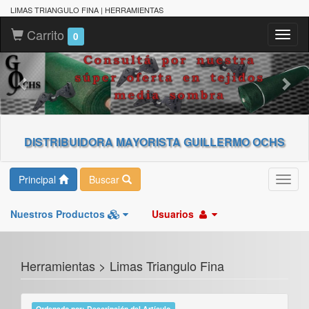
LIMAS TRIANGULO FINA | HERRAMIENTAS
Carrito
Toggl
0
naviga
DISTRIBUIDORA MAYORISTA GUILLERMO OCHS
Principal
Buscar
Toggl
navig
Nuestros Productos
Usuarios
Herramientas > Limas Triangulo Fina
Ordenado por: Descripción del Artículo