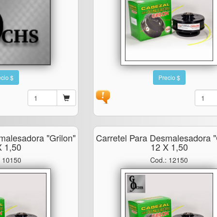
cio $
Precio $
malesadora "grilon"
Carretel Para Desmalesadora "
X 1,50
12 X 1,50
: 10150
Cod.: 12150