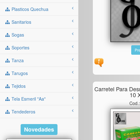
Plasticos Quechua
Sanitarios
Sogas
Soportes
Pre
Tanza
Tarugos
Tejidos
Carretel Para Des
10 
Tela Esmeril "aa"
Cod.
Tendederos
Novedades