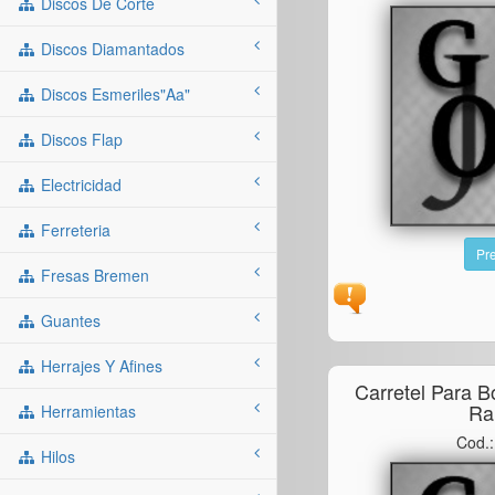
Discos De Corte
Discos Diamantados
Discos Esmeriles"aa"
Discos Flap
Electricidad
Ferreteria
Pre
Fresas Bremen
Guantes
Herrajes Y Afines
Carretel Para 
Ra
Herramientas
Cod.
Hilos