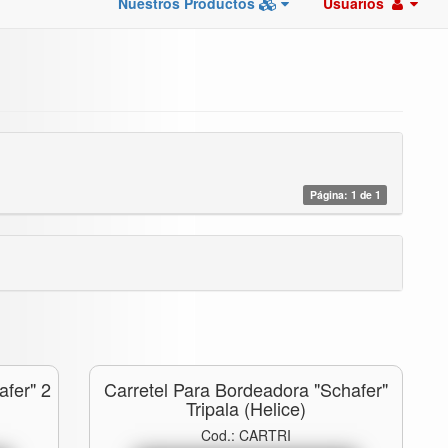
Nuestros Productos
Usuarios
Página: 1 de 1
afer" 2
Carretel Para Bordeadora "schafer"
Tripala (helice)
Cod.: CARTRI