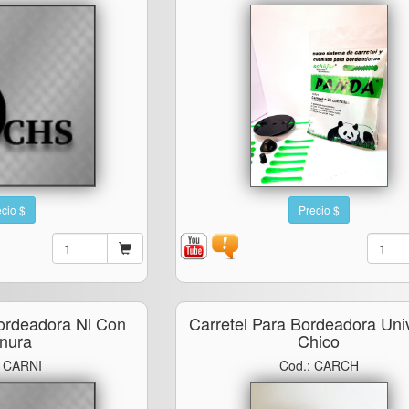
cio $
Precio $
Bordeadora Nl Con
Carretel Para Bordeadora Uni
nura
Chico
: CARNI
Cod.: CARCH