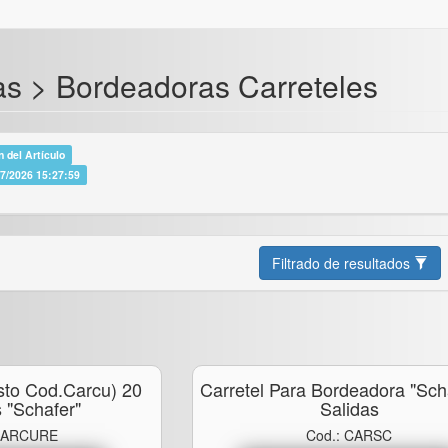
s > Bordeadoras Carreteles
 del Artículo
07/2026 15:27:59
Filtrado de resultados
sto Cod.carcu) 20
Carretel Para Bordeadora "sch
s "schafer"
Salidas
 CARCURE
Cod.: CARSC