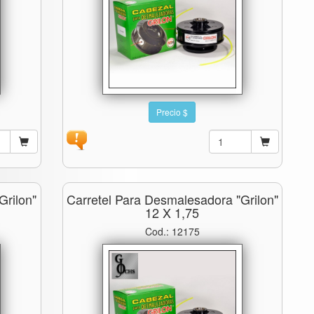
Precio $
grilon"
Carretel Para Desmalesadora "grilon"
12 X 1,75
Cod.: 12175