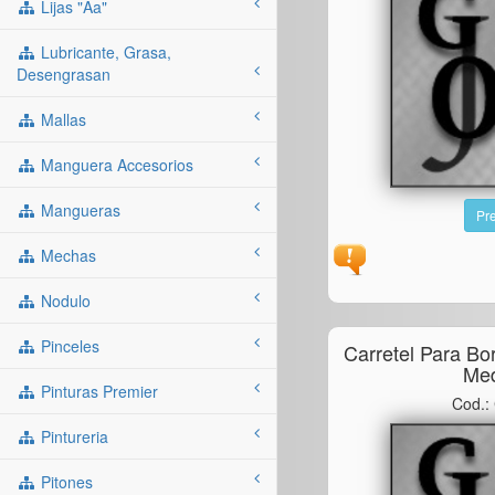
Lijas "aa"
Lubricante, Grasa,
Desengrasan
Mallas
Manguera Accesorios
Mangueras
Pre
Mechas
Nodulo
Pinceles
Carretel Para Bo
Me
Pinturas Premier
Cod.
Pintureria
Pitones