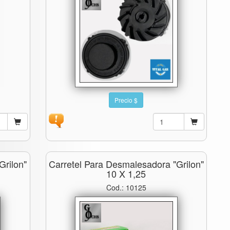
Precio $
grilon"
Carretel Para Desmalesadora "grilon"
10 X 1,25
Cod.: 10125