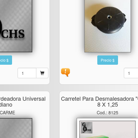
cio $
Precio $
rdeadora Universal
Carretel Para Desmalesadora "
diano
8 X 1,25
: CARME
Cod.: 8125