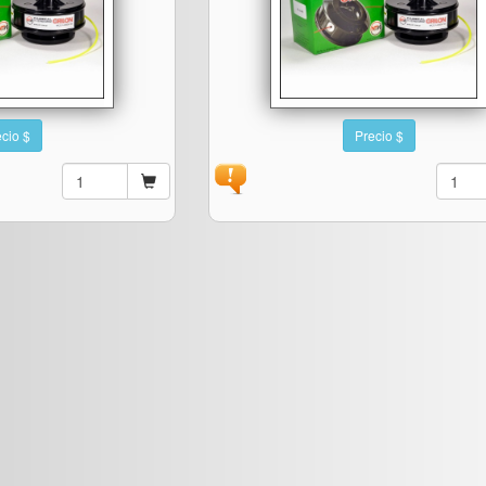
cio $
Precio $