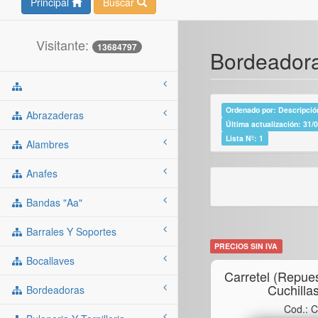
Principal
Buscar
Visitante:
13684797
Bordeadora
Ordenado por: Descripción
Abrazaderas
Última actualización: 31/
Lista Nº: 1
Alambres
Anafes
Bandas "aa"
Barrales Y Soportes
PRECIOS SIN IVA
Bocallaves
Carretel (repue
Cuchilla
Bordeadoras
Cod.: