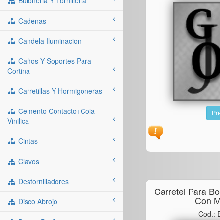
Buloneria Y Tornilleria
Cadenas
Candela Iluminacion
Caños Y Soportes Para
Cortina
Carretillas Y Hormigoneras
Cemento Contacto+cola
Pre
Vinilica
Cintas
Clavos
Destornilladores
Carretel Para B
Con M
Disco Abrojo
Cod.: