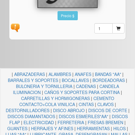
Precio $
|
ABRAZADERAS
|
ALAMBRES
|
ANAFES
|
BANDAS "AA"
|
BARRALES Y SOPORTES
|
BOCALLAVES
|
BORDEADORAS
|
BULONERIA Y TORNILLERIA
|
CADENAS
|
CANDELA
ILUMINACION
|
CAÑOS Y SOPORTES PARA CORTINA
|
CARRETILLAS Y HORMIGONERAS
|
CEMENTO
CONTACTO+COLA VINILICA
|
CINTAS
|
CLAVOS
|
DESTORNILLADORES
|
DISCO ABROJO
|
DISCOS DE CORTE
|
DISCOS DIAMANTADOS
|
DISCOS ESMERILES"AA"
|
DISCOS
FLAP
|
ELECTRICIDAD
|
FERRETERIA
|
FRESAS BREMEN
|
GUANTES
|
HERRAJES Y AFINES
|
HERRAMIENTAS
|
HILOS
|
LIJAS "AA"
|
LUBRICANTE, GRASA, DESENGRASAN
|
MALLAS
|