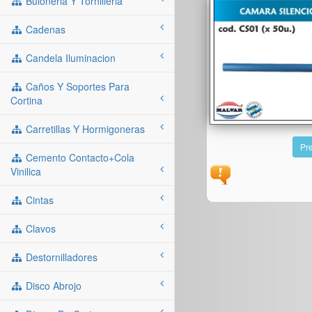
Buloneria Y Tornilleria
Cadenas
Candela Iluminacion
Caños Y Soportes Para
Cortina
Carretillas Y Hormigoneras
Pre
Cemento Contacto+cola
Vinilica
Cintas
Clavos
Destornilladores
Disco Abrojo