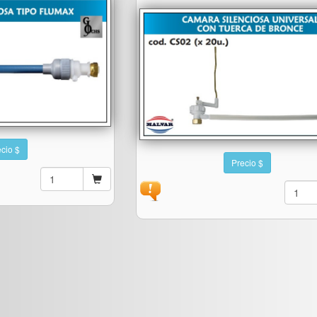
cio $
Precio $