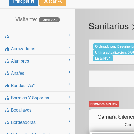
Principal
Buscar
Visitante:
13690850
Sanitarios
Ordenado por: Descripción
Abrazaderas
Última actualización: 07/
Lista Nº: 1
Alambres
Anafes
Bandas "aa"
Barrales Y Soportes
PRECIOS SIN IVA
Bocallaves
Camara Silenc
Bordeadoras
Cod.