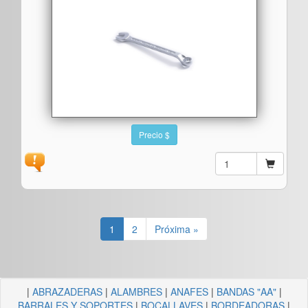
Precio $
1
2
Próxima »
|
ABRAZADERAS
|
ALAMBRES
|
ANAFES
|
BANDAS "AA"
|
BARRALES Y SOPORTES
|
BOCALLAVES
|
BORDEADORAS
|