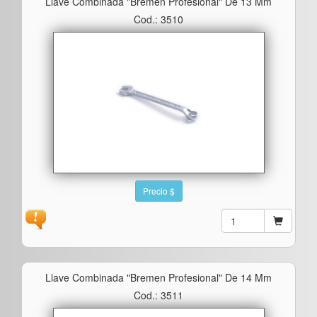
Llave Combinada "bremen Profesional" De 13 Mm
Cod.: 3510
Precio $
Llave Combinada "bremen Profesional" De 14 Mm
Cod.: 3511