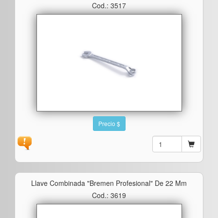
Cod.: 3517
Precio $
Llave Combinada "bremen Profesional" De 22 Mm
Cod.: 3619