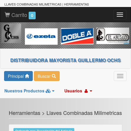
LLAVES COMBINADAS MILIMETRICAS | HERRAMIENTAS
Carrito
Toggl
0
naviga
DISTRIBUIDORA MAYORISTA GUILLERMO OCHS
Principal
Buscar
Toggl
navig
Nuestros Productos
Usuarios
Herramientas > Llaves Combinadas Milimetricas
Ordenado por: Descripción del Artículo