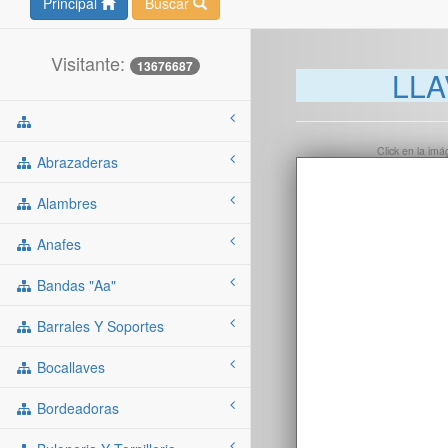
Principal
Buscar
Visitante:
13676687
LLA
Click en la im
Abrazaderas
Alambres
Anafes
Bandas "aa"
Barrales Y Soportes
Bocallaves
Bordeadoras