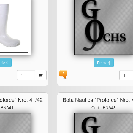
cio $
Precio $
oforce" Nro. 41/42
Bota Nautica "proforce" Nro. 
: PNA41
Cod.: PNA43