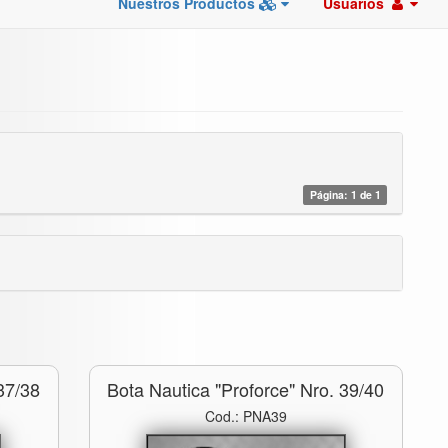
Nuestros Productos
Usuarios
Página: 1 de 1
37/38
Bota Nautica "proforce" Nro. 39/40
Cod.: PNA39