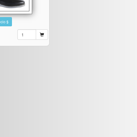
cio $