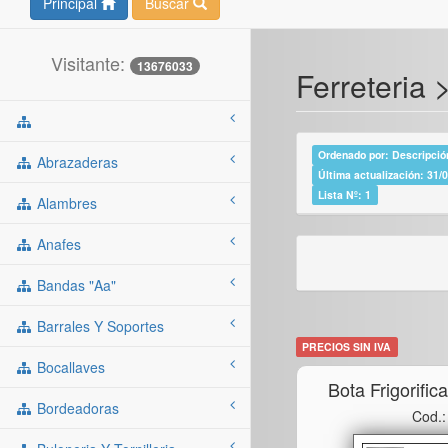
Principal
Buscar
Visitante:
13676033
Ferreteria 
Ordenado por: Descripción
Abrazaderas
Última actualización: 31/
Lista Nº: 1
Alambres
Anafes
Bandas "aa"
Barrales Y Soportes
PRECIOS SIN IVA
Bocallaves
Bota Frigorific
Bordeadoras
Cod.