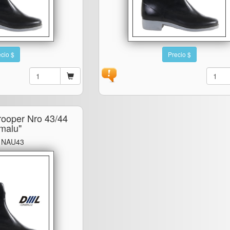
cio $
Precio $
rooper Nro 43/44
malu"
: NAU43