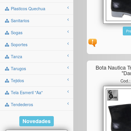
Plasticos Quechua
Sanitarios
Pre
Sogas
Soportes
Tanza
Bota Nautica T
Tarugos
"da
Tejidos
Cod.
Tela Esmeril "aa"
Tendederos
Novedades