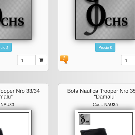
cio $
Precio $
rooper Nro 33/34
Bota Nautica Trooper Nro 3
malu"
"damalu"
: NAU33
Cod.: NAU35