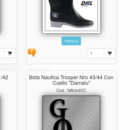
Precio $
1/42
Bota Nautica Trooper Nro 43/44 Con
Cuello "damalu"
Cod.: NAU43CC