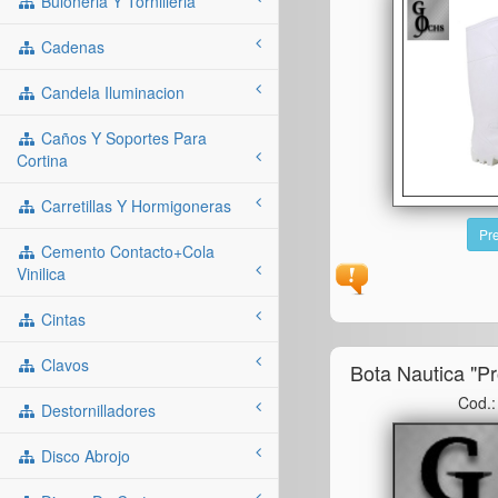
Buloneria Y Tornilleria
Cadenas
Candela Iluminacion
Caños Y Soportes Para
Cortina
Carretillas Y Hormigoneras
Pre
Cemento Contacto+cola
Vinilica
Cintas
Clavos
Bota Nautica "pr
Cod.
Destornilladores
Disco Abrojo