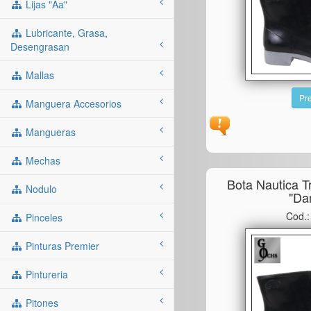
Lijas "aa"
Lubricante, Grasa,
Desengrasan
Mallas
Pre
Manguera Accesorios
Mangueras
Mechas
Bota Nautica T
Nodulo
"da
Cod.
Pinceles
Pinturas Premier
Pintureria
Pitones