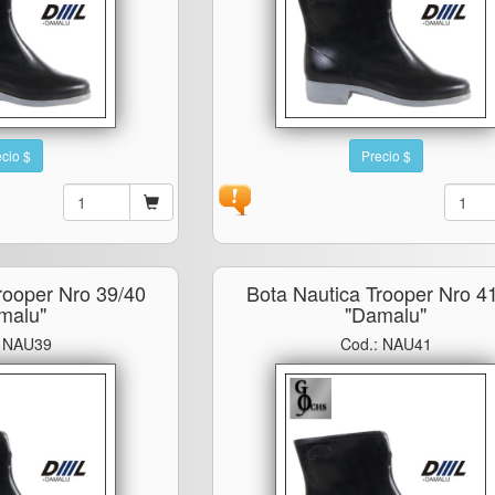
cio $
Precio $
rooper Nro 39/40
Bota Nautica Trooper Nro 4
malu"
"damalu"
: NAU39
Cod.: NAU41