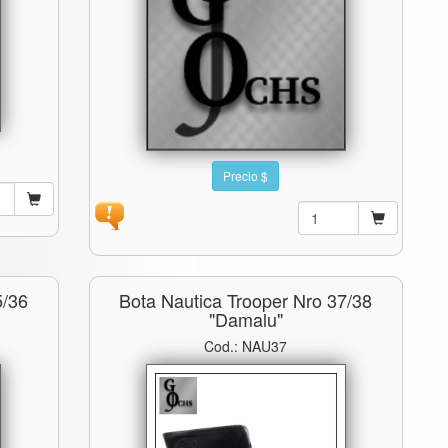
Precio $
5/36
Bota Nautica Trooper Nro 37/38
"damalu"
Cod.: NAU37