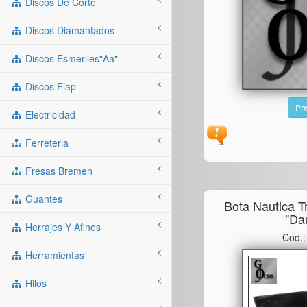
Discos De Corte
Discos Diamantados
Discos Esmeriles"aa"
Discos Flap
Pre
Electricidad
Ferreteria
Fresas Bremen
Guantes
Bota Nautica T
"da
Herrajes Y Afines
Cod.
Herramientas
Hilos