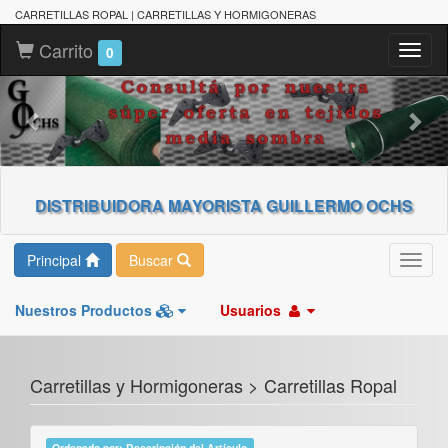
CARRETILLAS ROPAL | CARRETILLAS Y HORMIGONERAS
Carrito
Toggl
0
naviga
DISTRIBUIDORA MAYORISTA GUILLERMO OCHS
Principal
Buscar
Toggl
navig
Nuestros Productos
Usuarios
Carretillas y Hormigoneras > Carretillas Ropal
Ordenado por: Descripción del Artículo