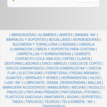
|
ABRAZADERAS
|
ALAMBRES
|
ANAFES
|
BANDAS "AA"
|
BARRALES Y SOPORTES
|
BOCALLAVES
|
BORDEADORAS
|
BULONERIA Y TORNILLERIA
|
CADENAS
|
CANDELA
ILUMINACION
|
CAÑOS Y SOPORTES PARA CORTINA
|
CARRETILLAS Y HORMIGONERAS
|
CEMENTO
CONTACTO+COLA VINILICA
|
CINTAS
|
CLAVOS
|
DESTORNILLADORES
|
DISCO ABROJO
|
DISCOS DE CORTE
|
DISCOS DIAMANTADOS
|
DISCOS ESMERILES"AA"
|
DISCOS
FLAP
|
ELECTRICIDAD
|
FERRETERIA
|
FRESAS BREMEN
|
GUANTES
|
HERRAJES Y AFINES
|
HERRAMIENTAS
|
HILOS
|
LIJAS "AA"
|
LUBRICANTE, GRASA, DESENGRASAN
|
MALLAS
|
MANGUERA ACCESORIOS
|
MANGUERAS
|
MECHAS
|
NODULO
|
PINCELES
|
PINTURAS PREMIER
|
PINTURERIA
|
PITONES
|
PLASTICOS QUECHUA
|
SANITARIOS
|
SOGAS
|
SOPORTES
|
TANZA
|
TARUGOS
|
TEJIDOS
|
TELA ESMERIL "AA"
|
TENDEDEROS