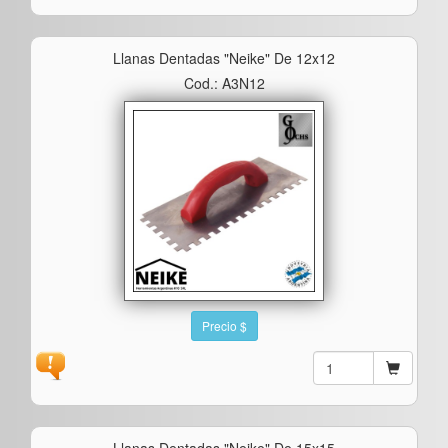
Llanas Dentadas "neike" De 12x12
Cod.: A3N12
Precio $
Llanas Dentadas "neike" De 15x15