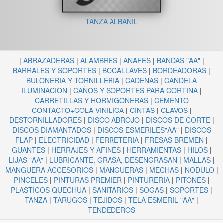
TANZA ALBAÑIL
|
ABRAZADERAS
|
ALAMBRES
|
ANAFES
|
BANDAS "AA"
|
BARRALES Y SOPORTES
|
BOCALLAVES
|
BORDEADORAS
|
BULONERIA Y TORNILLERIA
|
CADENAS
|
CANDELA
ILUMINACION
|
CAÑOS Y SOPORTES PARA CORTINA
|
CARRETILLAS Y HORMIGONERAS
|
CEMENTO
CONTACTO+COLA VINILICA
|
CINTAS
|
CLAVOS
|
DESTORNILLADORES
|
DISCO ABROJO
|
DISCOS DE CORTE
|
DISCOS DIAMANTADOS
|
DISCOS ESMERILES"AA"
|
DISCOS
FLAP
|
ELECTRICIDAD
|
FERRETERIA
|
FRESAS BREMEN
|
GUANTES
|
HERRAJES Y AFINES
|
HERRAMIENTAS
|
HILOS
|
LIJAS "AA"
|
LUBRICANTE, GRASA, DESENGRASAN
|
MALLAS
|
MANGUERA ACCESORIOS
|
MANGUERAS
|
MECHAS
|
NODULO
|
PINCELES
|
PINTURAS PREMIER
|
PINTURERIA
|
PITONES
|
PLASTICOS QUECHUA
|
SANITARIOS
|
SOGAS
|
SOPORTES
|
TANZA
|
TARUGOS
|
TEJIDOS
|
TELA ESMERIL "AA"
|
TENDEDEROS