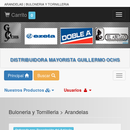
ARANDELAS | BULONERIA Y TORNILLERIA
Carrito
Toggl
0
naviga
DISTRIBUIDORA MAYORISTA GUILLERMO OCHS
Principal
Buscar
Toggl
navig
Nuestros Productos
Usuarios
Buloneria y Tornilleria > Arandelas
Ordenado por: Descripción del Artículo