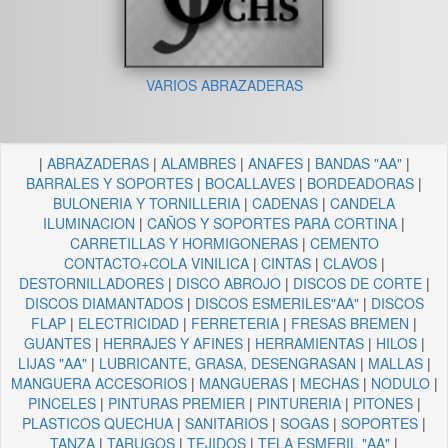
VARIOS ABRAZADERAS
|
ABRAZADERAS
|
ALAMBRES
|
ANAFES
|
BANDAS "AA"
|
BARRALES Y SOPORTES
|
BOCALLAVES
|
BORDEADORAS
|
BULONERIA Y TORNILLERIA
|
CADENAS
|
CANDELA
ILUMINACION
|
CAÑOS Y SOPORTES PARA CORTINA
|
CARRETILLAS Y HORMIGONERAS
|
CEMENTO
CONTACTO+COLA VINILICA
|
CINTAS
|
CLAVOS
|
DESTORNILLADORES
|
DISCO ABROJO
|
DISCOS DE CORTE
|
DISCOS DIAMANTADOS
|
DISCOS ESMERILES"AA"
|
DISCOS
FLAP
|
ELECTRICIDAD
|
FERRETERIA
|
FRESAS BREMEN
|
GUANTES
|
HERRAJES Y AFINES
|
HERRAMIENTAS
|
HILOS
|
LIJAS "AA"
|
LUBRICANTE, GRASA, DESENGRASAN
|
MALLAS
|
MANGUERA ACCESORIOS
|
MANGUERAS
|
MECHAS
|
NODULO
|
PINCELES
|
PINTURAS PREMIER
|
PINTURERIA
|
PITONES
|
PLASTICOS QUECHUA
|
SANITARIOS
|
SOGAS
|
SOPORTES
|
TANZA
|
TARUGOS
|
TEJIDOS
|
TELA ESMERIL "AA"
|