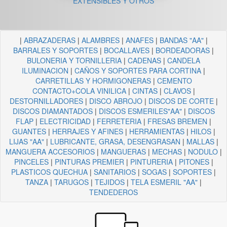
EXTENSIBLES Y OTROS
|
ABRAZADERAS
|
ALAMBRES
|
ANAFES
|
BANDAS "AA"
|
BARRALES Y SOPORTES
|
BOCALLAVES
|
BORDEADORAS
|
BULONERIA Y TORNILLERIA
|
CADENAS
|
CANDELA
ILUMINACION
|
CAÑOS Y SOPORTES PARA CORTINA
|
CARRETILLAS Y HORMIGONERAS
|
CEMENTO
CONTACTO+COLA VINILICA
|
CINTAS
|
CLAVOS
|
DESTORNILLADORES
|
DISCO ABROJO
|
DISCOS DE CORTE
|
DISCOS DIAMANTADOS
|
DISCOS ESMERILES"AA"
|
DISCOS
FLAP
|
ELECTRICIDAD
|
FERRETERIA
|
FRESAS BREMEN
|
GUANTES
|
HERRAJES Y AFINES
|
HERRAMIENTAS
|
HILOS
|
LIJAS "AA"
|
LUBRICANTE, GRASA, DESENGRASAN
|
MALLAS
|
MANGUERA ACCESORIOS
|
MANGUERAS
|
MECHAS
|
NODULO
|
PINCELES
|
PINTURAS PREMIER
|
PINTURERIA
|
PITONES
|
PLASTICOS QUECHUA
|
SANITARIOS
|
SOGAS
|
SOPORTES
|
TANZA
|
TARUGOS
|
TEJIDOS
|
TELA ESMERIL "AA"
|
TENDEDEROS