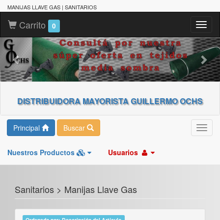
MANIJAS LLAVE GAS | SANITARIOS
Carrito
Toggl
0
naviga
DISTRIBUIDORA MAYORISTA GUILLERMO OCHS
Principal
Buscar
Toggl
navig
Nuestros Productos
Usuarios
Sanitarios > Manijas Llave Gas
Ordenado por: Descripción del Artículo