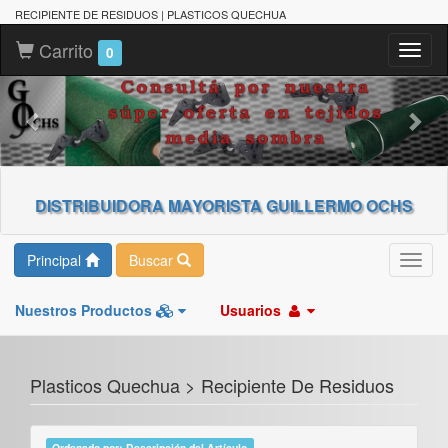
RECIPIENTE DE RESIDUOS | PLASTICOS QUECHUA
Carrito
Toggl
0
naviga
DISTRIBUIDORA MAYORISTA GUILLERMO OCHS
Principal
Buscar
Toggl
navig
Nuestros Productos
Usuarios
Plasticos Quechua > Recipiente De Residuos
Ordenado por: Descripción del Artículo