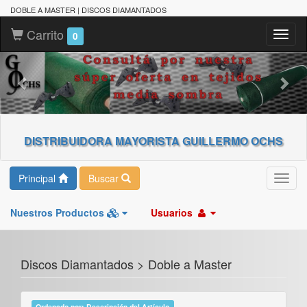
DOBLE A MASTER | DISCOS DIAMANTADOS
Carrito
Toggl
0
naviga
DISTRIBUIDORA MAYORISTA GUILLERMO OCHS
Principal
Buscar
Toggl
navig
Nuestros Productos
Usuarios
Discos Diamantados > Doble a Master
Ordenado por: Descripción del Artículo