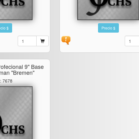
cio $
Precio $
rofecional 9" Base
iman "bremen"
: 7678