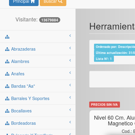
Principal
Buscar
Visitante:
13679884
Herramient
Ordenado por: Descripción
Abrazaderas
Última actualización: 31/
Lista Nº: 1
Alambres
Anafes
Bandas "aa"
Barrales Y Soportes
PRECIOS SIN IVA
Bocallaves
Nivel 60 Cm. Alu
Magnetico
Bordeadoras
Cod.: