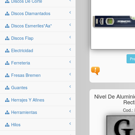
Discos De Corte
Discos Diamantados
Discos Esmeriles"aa"
Discos Flap
Electricidad
Pre
Ferreteria
Fresas Bremen
Guantes
Nivel De Alumin
Herrajes Y Afines
Rect
Cod.:
Herramientas
Hilos