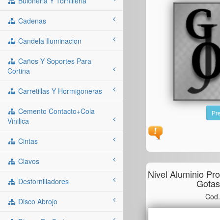
Buloneria Y Tornilleria
Cadenas
Candela Iluminacion
Caños Y Soportes Para
Cortina
Carretillas Y Hormigoneras
Cemento Contacto+cola
Pre
Vinilica
Cintas
Clavos
Nivel Aluminio Pr
Destornilladores
Gota
Cod.
Disco Abrojo