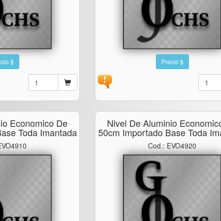
cio $
Precio $
nio Economico De
Nivel De Aluminio Economic
Base Toda Imantada
50cm Importado Base Toda Im
 EVO4910
Cod.: EVO4920