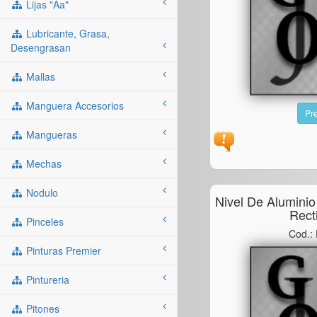
Lijas "aa"
Lubricante, Grasa,
Desengrasan
Mallas
Manguera Accesorios
Pre
Mangueras
Mechas
Nodulo
Nivel De Alumini
Rect
Pinceles
Cod.:
Pinturas Premier
Pintureria
Pitones