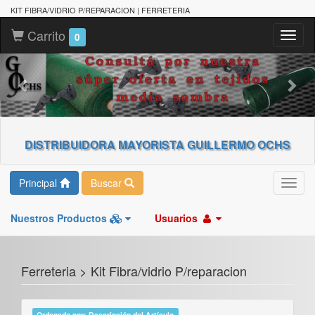
KIT FIBRA/VIDRIO P/REPARACION | FERRETERIA
Carrito
Toggl
0
naviga
DISTRIBUIDORA MAYORISTA GUILLERMO OCHS
Principal
Buscar
Toggl
navig
Nuestros Productos
Usuarios
Ferreteria > Kit Fibra/vidrio P/reparacion
Ordenado por: Descripción del Artículo