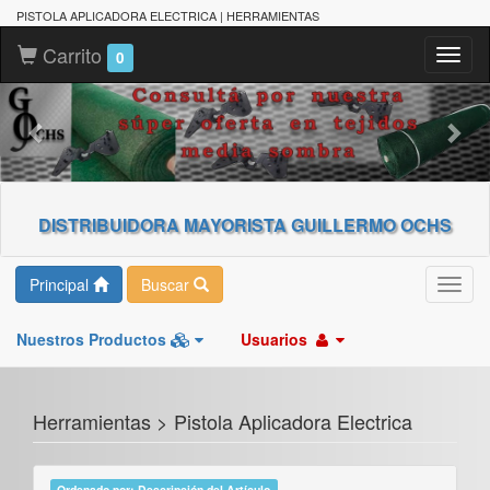
PISTOLA APLICADORA ELECTRICA | HERRAMIENTAS
Carrito
Toggl
0
naviga
DISTRIBUIDORA MAYORISTA GUILLERMO OCHS
Principal
Buscar
Toggl
navig
Nuestros Productos
Usuarios
Herramientas > Pistola Aplicadora Electrica
Ordenado por: Descripción del Artículo