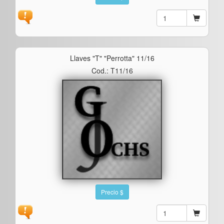
Llaves "t" "perrotta" 11/16
Cod.: T11/16
Precio $