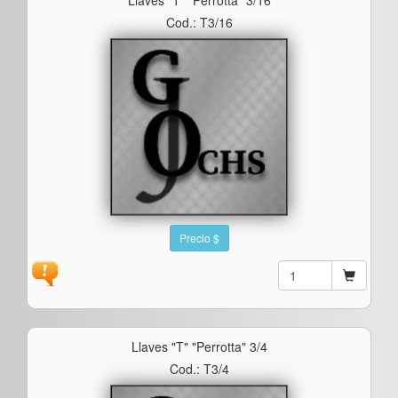
Cod.: T3/16
Precio $
Llaves "t" "perrotta" 3/4
Cod.: T3/4