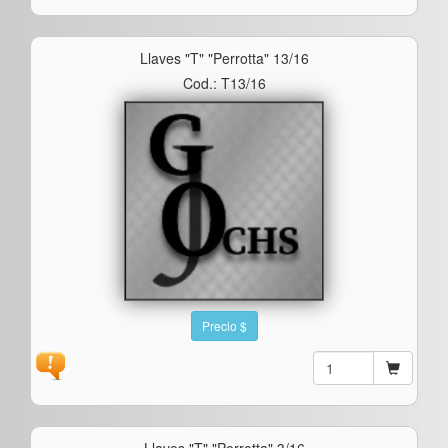
Llaves "t" "perrotta" 13/16
Cod.: T13/16
Precio $
Llaves "t" "perrotta" 3/16