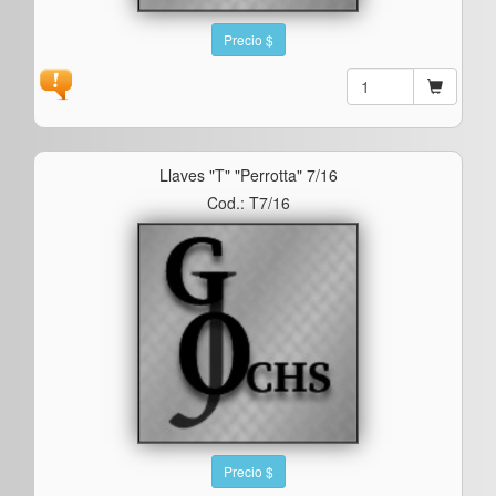
Precio $
Llaves "t" "perrotta" 7/16
Cod.: T7/16
Precio $