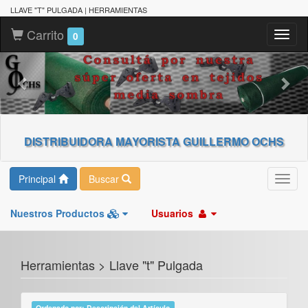
LLAVE "T" PULGADA | HERRAMIENTAS
Carrito
Toggl
0
naviga
DISTRIBUIDORA MAYORISTA GUILLERMO OCHS
Principal
Buscar
Toggl
navig
Nuestros Productos
Usuarios
Herramientas > Llave "t" Pulgada
Ordenado por: Descripción del Artículo