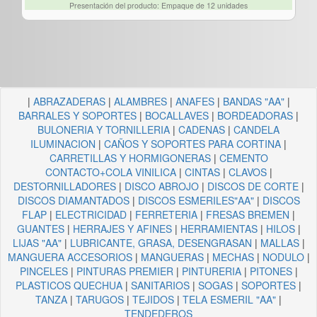
Presentación del producto: Empaque de 12 unidades
|
ABRAZADERAS
|
ALAMBRES
|
ANAFES
|
BANDAS "AA"
|
BARRALES Y SOPORTES
|
BOCALLAVES
|
BORDEADORAS
|
BULONERIA Y TORNILLERIA
|
CADENAS
|
CANDELA
ILUMINACION
|
CAÑOS Y SOPORTES PARA CORTINA
|
CARRETILLAS Y HORMIGONERAS
|
CEMENTO
CONTACTO+COLA VINILICA
|
CINTAS
|
CLAVOS
|
DESTORNILLADORES
|
DISCO ABROJO
|
DISCOS DE CORTE
|
DISCOS DIAMANTADOS
|
DISCOS ESMERILES"AA"
|
DISCOS
FLAP
|
ELECTRICIDAD
|
FERRETERIA
|
FRESAS BREMEN
|
GUANTES
|
HERRAJES Y AFINES
|
HERRAMIENTAS
|
HILOS
|
LIJAS "AA"
|
LUBRICANTE, GRASA, DESENGRASAN
|
MALLAS
|
MANGUERA ACCESORIOS
|
MANGUERAS
|
MECHAS
|
NODULO
|
PINCELES
|
PINTURAS PREMIER
|
PINTURERIA
|
PITONES
|
PLASTICOS QUECHUA
|
SANITARIOS
|
SOGAS
|
SOPORTES
|
TANZA
|
TARUGOS
|
TEJIDOS
|
TELA ESMERIL "AA"
|
TENDEDEROS