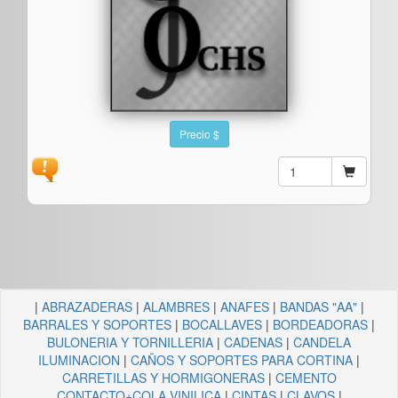
Precio $
|
ABRAZADERAS
|
ALAMBRES
|
ANAFES
|
BANDAS "AA"
|
BARRALES Y SOPORTES
|
BOCALLAVES
|
BORDEADORAS
|
BULONERIA Y TORNILLERIA
|
CADENAS
|
CANDELA
ILUMINACION
|
CAÑOS Y SOPORTES PARA CORTINA
|
CARRETILLAS Y HORMIGONERAS
|
CEMENTO
CONTACTO+COLA VINILICA
|
CINTAS
|
CLAVOS
|