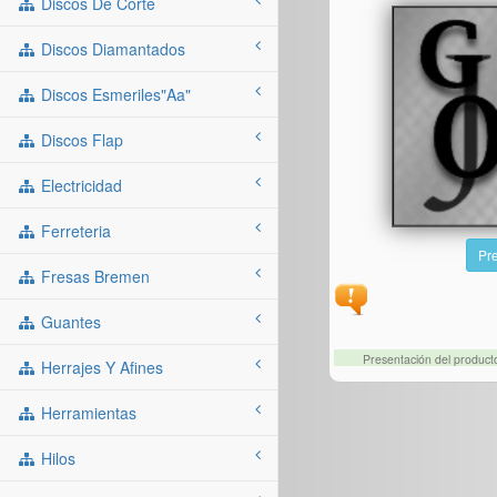
Discos De Corte
Discos Diamantados
Discos Esmeriles"aa"
Discos Flap
Electricidad
Ferreteria
Pre
Fresas Bremen
Guantes
Presentación del produc
Herrajes Y Afines
Herramientas
Hilos