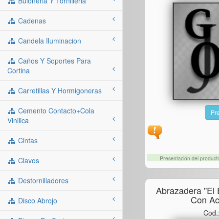
Buloneria Y Tornilleria
Cadenas
Candela Iluminacion
Caños Y Soportes Para
Cortina
Carretillas Y Hormigoneras
Cemento Contacto+cola
Pre
Vinilica
Cintas
Presentación del produc
Clavos
Destornilladores
Abrazadera "el 
Con Ac
Disco Abrojo
Cod.