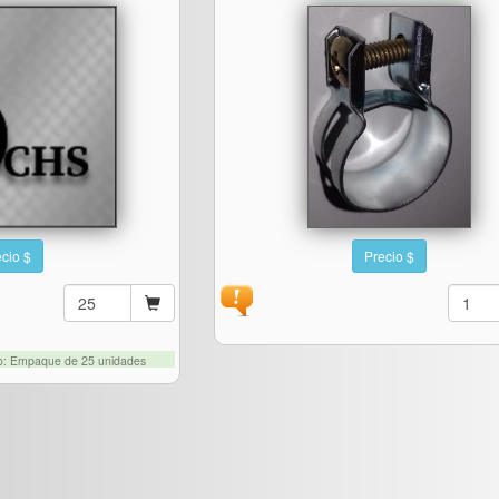
cio $
Precio $
to: Empaque de 25 unidades