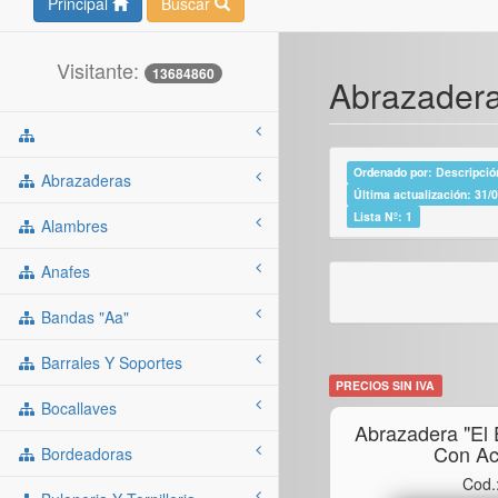
Principal
Buscar
Visitante:
13684860
Abrazadera
Ordenado por: Descripción
Abrazaderas
Última actualización: 31/
Lista Nº: 1
Alambres
Anafes
Bandas "aa"
Barrales Y Soportes
PRECIOS SIN IVA
Bocallaves
Abrazadera "el 
Con Ac
Bordeadoras
Cod.