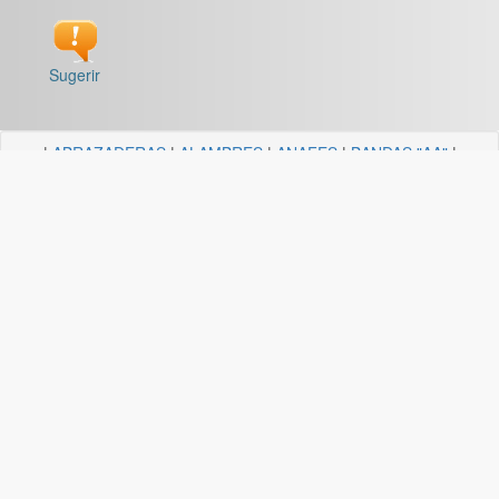
Sugerir
|
ABRAZADERAS
|
ALAMBRES
|
ANAFES
|
BANDAS "AA"
|
BARRALES Y SOPORTES
|
BOCALLAVES
|
BORDEADORAS
|
BULONERIA Y TORNILLERIA
|
CADENAS
|
CANDELA
ILUMINACION
|
CAÑOS Y SOPORTES PARA CORTINA
|
CARRETILLAS Y HORMIGONERAS
|
CEMENTO
CONTACTO+COLA VINILICA
|
CINTAS
|
CLAVOS
|
DESTORNILLADORES
|
DISCO ABROJO
|
DISCOS DE CORTE
|
DISCOS DIAMANTADOS
|
DISCOS ESMERILES"AA"
|
DISCOS
FLAP
|
ELECTRICIDAD
|
FERRETERIA
|
FRESAS BREMEN
|
GUANTES
|
HERRAJES Y AFINES
|
HERRAMIENTAS
|
HILOS
|
LIJAS "AA"
|
LUBRICANTE, GRASA, DESENGRASAN
|
MALLAS
|
MANGUERA ACCESORIOS
|
MANGUERAS
|
MECHAS
|
NODULO
|
PINCELES
|
PINTURAS PREMIER
|
PINTURERIA
|
PITONES
|
PLASTICOS QUECHUA
|
SANITARIOS
|
SOGAS
|
SOPORTES
|
TANZA
|
TARUGOS
|
TEJIDOS
|
TELA ESMERIL "AA"
|
TENDEDEROS