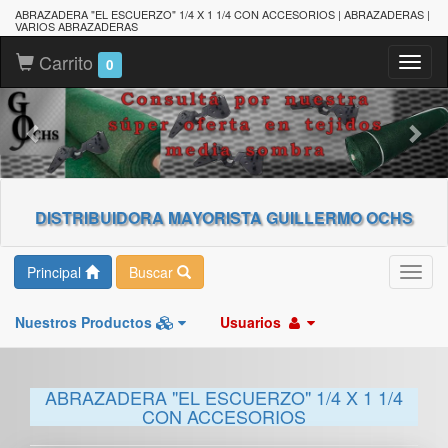
ABRAZADERA "EL ESCUERZO" 1/4 X 1 1/4 CON ACCESORIOS | ABRAZADERAS |
VARIOS ABRAZADERAS
Carrito
Toggl
0
naviga
DISTRIBUIDORA MAYORISTA GUILLERMO OCHS
Principal
Buscar
Toggl
navig
Nuestros Productos
Usuarios
ABRAZADERA "EL ESCUERZO" 1/4 X 1 1/4
CON ACCESORIOS