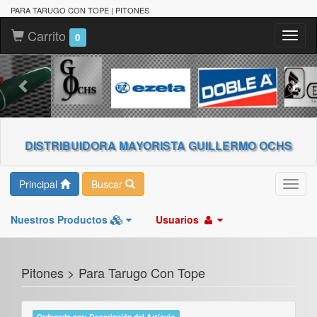
PARA TARUGO CON TOPE | PITONES
Carrito
Toggl
0
naviga
DISTRIBUIDORA MAYORISTA GUILLERMO OCHS
Principal
Buscar
Toggl
navig
Nuestros Productos
Usuarios
Pitones > Para Tarugo Con Tope
Ordenado por: Descripción del Artículo