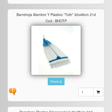
Barrehoja Alambre Y Plastico "toth" 32x48cm 21d
Cod.: BHOTP
Precio $
Barrehoja Plastico "hernanplas" 40x25cm 24d