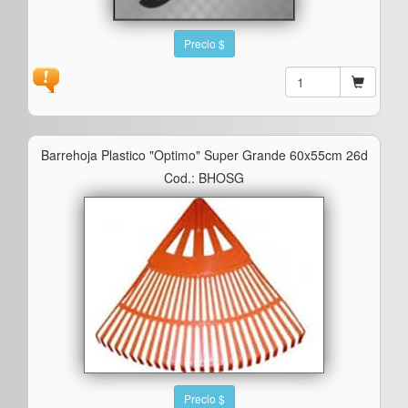
Precio $
Barrehoja Plastico "optimo" Super Grande 60x55cm 26d
Cod.: BHOSG
Precio $