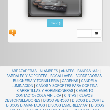
Precio $
|
ABRAZADERAS
|
ALAMBRES
|
ANAFES
|
BANDAS "AA"
|
BARRALES Y SOPORTES
|
BOCALLAVES
|
BORDEADORAS
|
BULONERIA Y TORNILLERIA
|
CADENAS
|
CANDELA
ILUMINACION
|
CAÑOS Y SOPORTES PARA CORTINA
|
CARRETILLAS Y HORMIGONERAS
|
CEMENTO
CONTACTO+COLA VINILICA
|
CINTAS
|
CLAVOS
|
DESTORNILLADORES
|
DISCO ABROJO
|
DISCOS DE CORTE
|
DISCOS DIAMANTADOS
|
DISCOS ESMERILES"AA"
|
DISCOS
FLAP
|
ELECTRICIDAD
|
FERRETERIA
|
FRESAS BREMEN
|