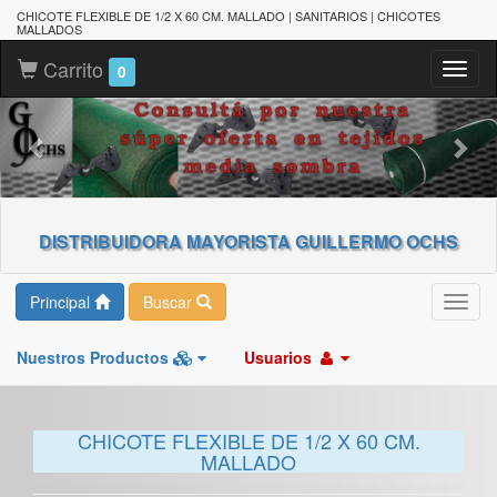
CHICOTE FLEXIBLE DE 1/2 X 60 CM. MALLADO | SANITARIOS | CHICOTES
MALLADOS
Carrito
Toggl
0
naviga
DISTRIBUIDORA MAYORISTA GUILLERMO OCHS
Principal
Buscar
Toggl
navig
Nuestros Productos
Usuarios
CHICOTE FLEXIBLE DE 1/2 X 60 CM.
MALLADO