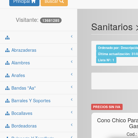
Principal
Buscar
Visitante:
13681285
Sanitarios
Ordenado por: Descripción
Abrazaderas
Última actualización: 31/
Lista Nº: 1
Alambres
Anafes
Bandas "aa"
Barrales Y Soportes
PRECIOS SIN IVA
Bocallaves
Cono Chico Para
Ga
Bordeadoras
Cod.