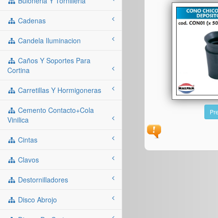
Buloneria Y Tornilleria
Cadenas
Candela Iluminacion
Caños Y Soportes Para
Cortina
Carretillas Y Hormigoneras
Cemento Contacto+cola
Pre
Vinilica
Cintas
Clavos
Destornilladores
Disco Abrojo