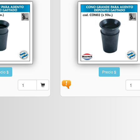
cio $
Precio $