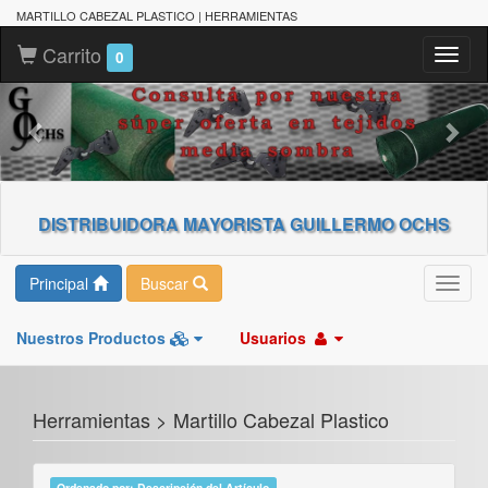
MARTILLO CABEZAL PLASTICO | HERRAMIENTAS
Carrito
Toggl
0
naviga
DISTRIBUIDORA MAYORISTA GUILLERMO OCHS
Principal
Buscar
Toggl
navig
Nuestros Productos
Usuarios
Herramientas > Martillo Cabezal Plastico
Ordenado por: Descripción del Artículo