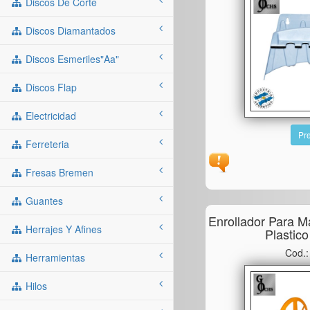
Discos De Corte
Discos Diamantados
Discos Esmeriles"aa"
Discos Flap
Electricidad
Pre
Ferreteria
Fresas Bremen
Guantes
Enrollador Para M
Herrajes Y Afines
Plastic
Cod.
Herramientas
Hilos