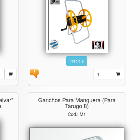
Precio $
lvar"
Ganchos Para Manguera (para
a
Tarugo 8)
Cod.: M1