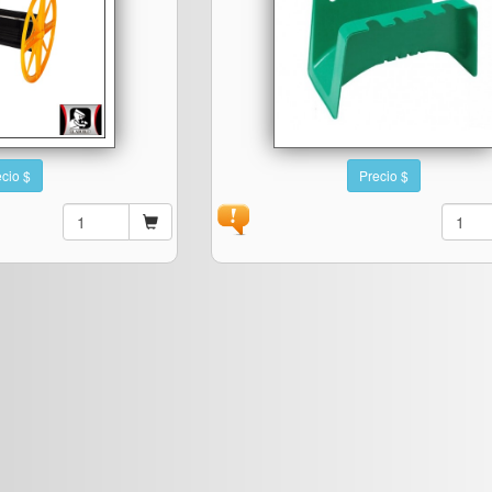
cio $
Precio $