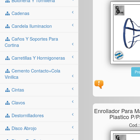
Buloneria Y Tornilleria
Cadenas
Candela Iluminacion
Caños Y Soportes Para
Cortina
Carretillas Y Hormigoneras
Cemento Contacto+cola
Pre
Vinilica
Cintas
Clavos
Enrollador Para M
Destornilladores
Plastico P/
Cod.
Disco Abrojo