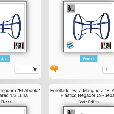
cio $
Precio $
anguera "el Abuelo"
Enrollador Para Manguera "el 
pared 1/2 Luna
Plastico Regador C/rued
: EN444
Cod.: ENP11