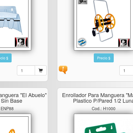
cio $
Precio $
anguera "el Abuelo"
Enrollador Para Manguera "ma
o Sin Base
Plastico P/pared 1/2 Lun
: ENP88
Cod.: H1000