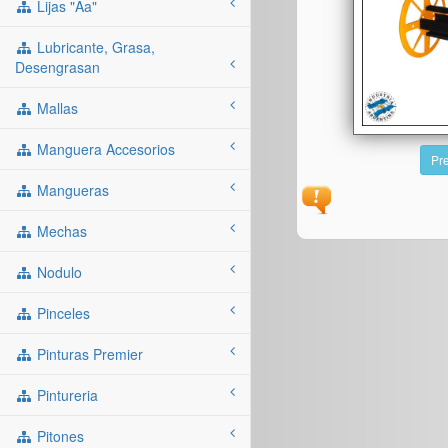
Lijas "aa"
Lubricante, Grasa,
Desengrasan
Mallas
Manguera Accesorios
Pre
Mangueras
Mechas
Nodulo
Pinceles
Pinturas Premier
Pintureria
Pitones