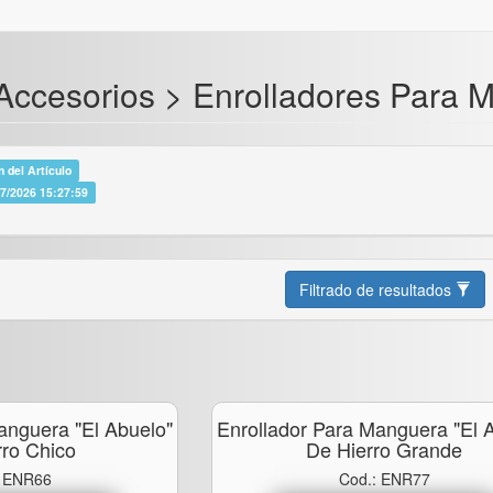
ccesorios > Enrolladores Para 
 del Artículo
07/2026 15:27:59
Filtrado de resultados
anguera "el Abuelo"
Enrollador Para Manguera "el 
rro Chico
De Hierro Grande
: ENR66
Cod.: ENR77