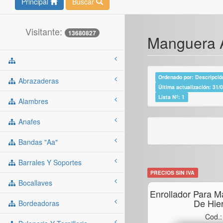
Principal
Buscar
Visitante:
13680827
Manguera A
Ordenado por: Descripción
Abrazaderas
Última actualización: 31/
Lista Nº: 1
Alambres
Anafes
Bandas "aa"
Barrales Y Soportes
PRECIOS SIN IVA
Bocallaves
Enrollador Para M
De Hie
Bordeadoras
Cod.