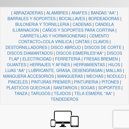
|
ABRAZADERAS
|
ALAMBRES
|
ANAFES
|
BANDAS "AA"
|
BARRALES Y SOPORTES
|
BOCALLAVES
|
BORDEADORAS
|
BULONERIA Y TORNILLERIA
|
CADENAS
|
CANDELA
ILUMINACION
|
CAÑOS Y SOPORTES PARA CORTINA
|
CARRETILLAS Y HORMIGONERAS
|
CEMENTO
CONTACTO+COLA VINILICA
|
CINTAS
|
CLAVOS
|
DESTORNILLADORES
|
DISCO ABROJO
|
DISCOS DE CORTE
|
DISCOS DIAMANTADOS
|
DISCOS ESMERILES"AA"
|
DISCOS
FLAP
|
ELECTRICIDAD
|
FERRETERIA
|
FRESAS BREMEN
|
GUANTES
|
HERRAJES Y AFINES
|
HERRAMIENTAS
|
HILOS
|
LIJAS "AA"
|
LUBRICANTE, GRASA, DESENGRASAN
|
MALLAS
|
MANGUERA ACCESORIOS
|
MANGUERAS
|
MECHAS
|
NODULO
|
PINCELES
|
PINTURAS PREMIER
|
PINTURERIA
|
PITONES
|
PLASTICOS QUECHUA
|
SANITARIOS
|
SOGAS
|
SOPORTES
|
TANZA
|
TARUGOS
|
TEJIDOS
|
TELA ESMERIL "AA"
|
TENDEDEROS