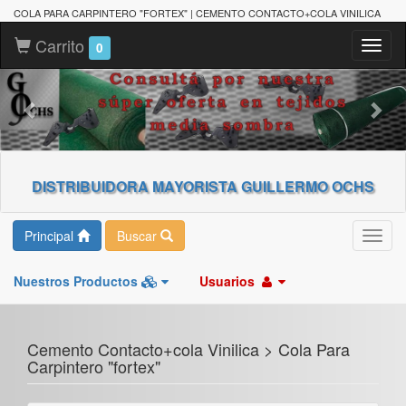
COLA PARA CARPINTERO "FORTEX" | CEMENTO CONTACTO+COLA VINILICA
Carrito
Toggl
0
naviga
DISTRIBUIDORA MAYORISTA GUILLERMO OCHS
Principal
Buscar
Toggl
navig
Nuestros Productos
Usuarios
Cemento Contacto+cola Vinilica > Cola Para
Carpintero "fortex"