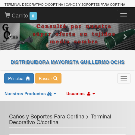
TERMINAL DECORATIVO C/CORTINA | CAÑOS Y SOPORTES PARA CORTINA
Carrito
Toggl
0
naviga
DISTRIBUIDORA MAYORISTA GUILLERMO OCHS
Principal
Buscar
Toggl
navig
Nuestros Productos
Usuarios
Caños y Soportes Para Cortina > Terminal
Decorativo C/cortina